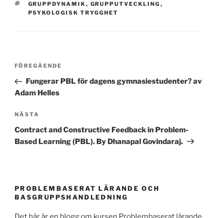
TAGGAR
GRUPPDYNAMIK
,
GRUPPUTVECKLING
,
PSYKOLOGISK TRYGGHET
Inläggsnavigering
Föregående
FÖREGÅENDE
inlägg
Fungerar PBL för dagens gymnasiestudenter? av
Adam Helles
Nästa
NÄSTA
inlägg
Contract and Constructive Feedback in Problem-
Based Learning (PBL). By Dhanapal Govindaraj.
PROBLEMBASERAT LÄRANDE OCH
BASGRUPPSHANDLEDNING
Det här är en blogg om kursen Problembaserat lärande