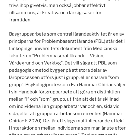
trivs ihop givetvis, men också jobbar effektivt
tillsammans, är kreativa och lär sig saker för
framtiden.
Basgruppsarbete som central lärandeaktivitet är en av
principerna för Problembaserat lärande (PBL) står det i
Linköpings universitets dokument från Medicinska
fakulteten ”Problembaserat lärande – Vision,
Värdegrund och Verktyg”. Det vill säga att PBL som
pedagogisk metod bygger på att stora delar av
läroprocessen utförs just i grupp, eller snarare ”som
grupp”. Psykologiprofessorn Eva Hammar Chiriac väljer
i sin Handbok för grupparbete att göra en distinktion
mellan ”i” och ”som” grupp, utifrån att det är skillnad
om individerna i en grupp arbetar var och en, sida vid
sida, eller att gruppen arbetar som en enhet (Hammar
Chiriac E 2020). Det är ett slags multiplicerande effekt
i interaktionen mellan individerna som man är ute efter