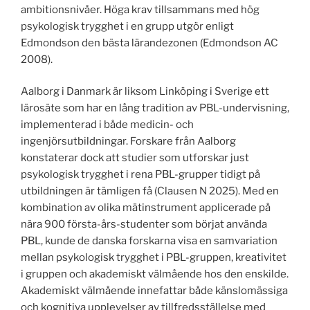
ambitionsnivåer. Höga krav tillsammans med hög
psykologisk trygghet i en grupp utgör enligt
Edmondson den bästa lärandezonen (Edmondson AC
2008).
Aalborg i Danmark är liksom Linköping i Sverige ett
lärosäte som har en lång tradition av PBL-undervisning,
implementerad i både medicin- och
ingenjörsutbildningar. Forskare från Aalborg
konstaterar dock att studier som utforskar just
psykologisk trygghet i rena PBL-grupper tidigt på
utbildningen är tämligen få (Clausen N 2025). Med en
kombination av olika mätinstrument applicerade på
nära 900 första-års-studenter som börjat använda
PBL, kunde de danska forskarna visa en samvariation
mellan psykologisk trygghet i PBL-gruppen, kreativitet
i gruppen och akademiskt välmående hos den enskilde.
Akademiskt välmående innefattar både känslomässiga
och kognitiva upplevelser av tillfredsställelse med