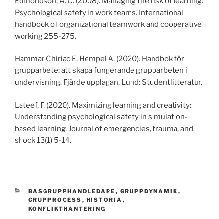
Edmondson, A. C. (2008). Managing the risk of learning:
Psychological safety in work teams. International
handbook of organizational teamwork and cooperative
working 255-275.
Hammar Chiriac E, Hempel A. (2020). Handbok för
grupparbete: att skapa fungerande grupparbeten i
undervisning. Fjärde upplagan. Lund: Studentlitteratur.
Lateef, F. (2020). Maximizing learning and creativity:
Understanding psychological safety in simulation-
based learning. Journal of emergencies, trauma, and
shock 13(1) 5-14.
KATEGORIER
BASGRUPPHANDLEDARE
,
GRUPPDYNAMIK
,
GRUPPROCESS
,
HISTORIA
,
KONFLIKTHANTERING