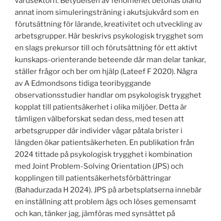
vårdsektorn. Betydelsen av fenomenet betonas bland
annat inom simuleringsträning i akutsjukvård som en
förutsättning för lärande, kreativitet och utveckling av
arbetsgrupper. Här beskrivs psykologisk trygghet som
en slags prekursor till och förutsättning för ett aktivt
kunskaps-orienterande beteende där man delar tankar,
ställer frågor och ber om hjälp (Lateef F 2020). Några
av A Edmondsons tidiga teoribyggande
observationsstudier handlar om psykologisk trygghet
kopplat till patientsäkerhet i olika miljöer. Detta är
tämligen välbeforskat sedan dess, med tesen att
arbetsgrupper där individer vågar påtala brister i
längden ökar patientsäkerheten. En publikation från
2024 tittade på psykologisk trygghet i kombination
med Joint Problem-Solving Orientation (JPS) och
kopplingen till patientsäkerhetsförbättringar
(Bahadurzada H 2024). JPS på arbetsplatserna innebär
en inställning att problem ägs och löses gemensamt
och kan, tänker jag, jämföras med synsättet på