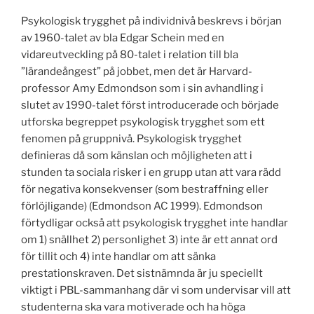
Psykologisk trygghet på individnivå beskrevs i början
av 1960-talet av bla Edgar Schein med en
vidareutveckling på 80-talet i relation till bla
”lärandeångest” på jobbet, men det är Harvard-
professor Amy Edmondson som i sin avhandling i
slutet av 1990-talet först introducerade och började
utforska begreppet psykologisk trygghet som ett
fenomen på gruppnivå. Psykologisk trygghet
definieras då som känslan och möjligheten att i
stunden ta sociala risker i en grupp utan att vara rädd
för negativa konsekvenser (som bestraffning eller
förlöjligande) (Edmondson AC 1999). Edmondson
förtydligar också att psykologisk trygghet inte handlar
om 1) snällhet 2) personlighet 3) inte är ett annat ord
för tillit och 4) inte handlar om att sänka
prestationskraven. Det sistnämnda är ju speciellt
viktigt i PBL-sammanhang där vi som undervisar vill att
studenterna ska vara motiverade och ha höga