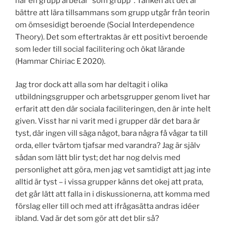
när en grupp arbetar ”som grupp”. Tanken att det är
bättre att lära tillsammans som grupp utgår från teorin
om ömsesidigt beroende (Social Interdependence
Theory). Det som eftertraktas är ett positivt beroende
som leder till social facilitering och ökat lärande
(Hammar Chiriac E 2020).
Jag tror dock att alla som har deltagit i olika
utbildningsgrupper och arbetsgrupper genom livet har
erfarit att den där sociala faciliteringen, den är inte helt
given. Visst har ni varit med i grupper där det bara är
tyst, där ingen vill säga något, bara några få vågar ta till
orda, eller tvärtom tjafsar med varandra? Jag är själv
sådan som lätt blir tyst; det har nog delvis med
personlighet att göra, men jag vet samtidigt att jag inte
alltid är tyst – i vissa grupper känns det okej att prata,
det går lätt att falla in i diskussionerna, att komma med
förslag eller till och med att ifrågasätta andras idéer
ibland. Vad är det som gör att det blir så?