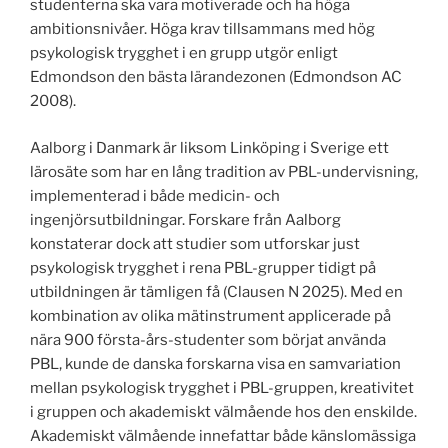
studenterna ska vara motiverade och ha höga
ambitionsnivåer. Höga krav tillsammans med hög
psykologisk trygghet i en grupp utgör enligt
Edmondson den bästa lärandezonen (Edmondson AC
2008).
Aalborg i Danmark är liksom Linköping i Sverige ett
lärosäte som har en lång tradition av PBL-undervisning,
implementerad i både medicin- och
ingenjörsutbildningar. Forskare från Aalborg
konstaterar dock att studier som utforskar just
psykologisk trygghet i rena PBL-grupper tidigt på
utbildningen är tämligen få (Clausen N 2025). Med en
kombination av olika mätinstrument applicerade på
nära 900 första-års-studenter som börjat använda
PBL, kunde de danska forskarna visa en samvariation
mellan psykologisk trygghet i PBL-gruppen, kreativitet
i gruppen och akademiskt välmående hos den enskilde.
Akademiskt välmående innefattar både känslomässiga