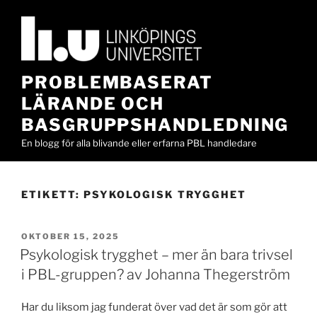
Hoppa
till
innehåll
PROBLEMBASERAT
LÄRANDE OCH
BASGRUPPSHANDLEDNING
En blogg för alla blivande eller erfarna PBL handledare
ETIKETT:
PSYKOLOGISK TRYGGHET
PUBLICERAT
OKTOBER 15, 2025
Psykologisk trygghet – mer än bara trivsel
i PBL-gruppen? av Johanna Thegerström
Har du liksom jag funderat över vad det är som gör att