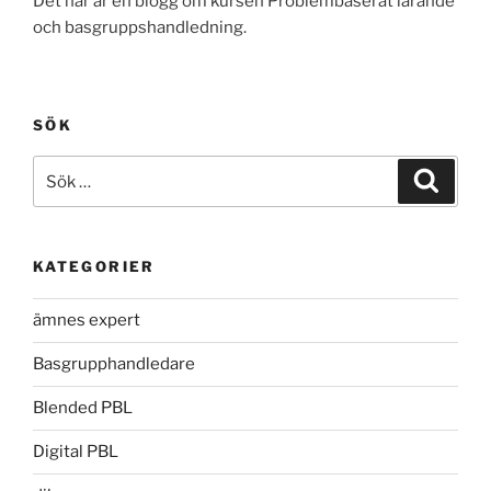
Det här är en blogg om kursen Problembaserat lärande
och basgruppshandledning.
SÖK
Sök
Sök
efter:
KATEGORIER
ämnes expert
Basgrupphandledare
Blended PBL
Digital PBL