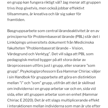
en grupp kan fungera riktigt väl? Jag menar att gruppen
trivs ihop givetvis, men också jobbar effektivt
tillsammans, är kreativa och lär sig saker för
framtiden.
Basgruppsarbete som central lärandeaktivitet är en av
principerna för Problembaserat lärande (PBL) står det i
Linköpings universitets dokument från Medicinska
fakulteten ”Problembaserat lärande – Vision,
Värdegrund och Verktyg”. Det vill säga att PBL som
pedagogisk metod bygger på att stora delar av
läroprocessen utförs just i grupp, eller snarare ”som
grupp”. Psykologiprofessorn Eva Hammar Chiriac väljer
i sin Handbok för grupparbete att göra en distinktion
mellan ”i” och ”som” grupp, utifrån att det är skillnad
om individerna i en grupp arbetar var och en, sida vid
sida, eller att gruppen arbetar som en enhet (Hammar
Chiriac E 2020). Det är ett slags multiplicerande effekt
i interaktionen mellan individerna som man är ute efter