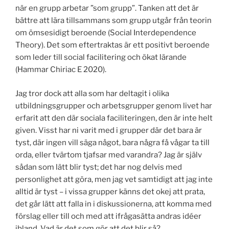
när en grupp arbetar ”som grupp”. Tanken att det är
bättre att lära tillsammans som grupp utgår från teorin
om ömsesidigt beroende (Social Interdependence
Theory). Det som eftertraktas är ett positivt beroende
som leder till social facilitering och ökat lärande
(Hammar Chiriac E 2020).
Jag tror dock att alla som har deltagit i olika
utbildningsgrupper och arbetsgrupper genom livet har
erfarit att den där sociala faciliteringen, den är inte helt
given. Visst har ni varit med i grupper där det bara är
tyst, där ingen vill säga något, bara några få vågar ta till
orda, eller tvärtom tjafsar med varandra? Jag är själv
sådan som lätt blir tyst; det har nog delvis med
personlighet att göra, men jag vet samtidigt att jag inte
alltid är tyst – i vissa grupper känns det okej att prata,
det går lätt att falla in i diskussionerna, att komma med
förslag eller till och med att ifrågasätta andras idéer
ibland. Vad är det som gör att det blir så?