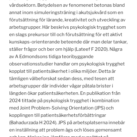
vårdsektorn. Betydelsen av fenomenet betonas bland
annat inom simuleringsträning i akutsjukvård som en
förutsättning för lärande, kreativitet och utveckling av
arbetsgrupper. Här beskrivs psykologisk trygghet som
en slags prekursor till och förutsättning för ett aktivt
kunskaps-orienterande beteende där man delar tankar,
ställer frågor och ber om hjälp (Lateef F 2020). Några
av A Edmondsons tidiga teoribyggande
observationsstudier handlar om psykologisk trygghet
kopplat till patientsäkerhet i olika miljöer. Detta är
tämligen välbeforskat sedan dess, med tesen att
arbetsgrupper där individer vågar påtala brister i
längden ökar patientsäkerheten. En publikation från
2024 tittade på psykologisk trygghet i kombination
med Joint Problem-Solving Orientation (JPS) och
kopplingen till patientsäkerhetsförbättringar
(Bahadurzada H 2024). JPS på arbetsplatserna innebär
en inställning att problem ägs och löses gemensamt