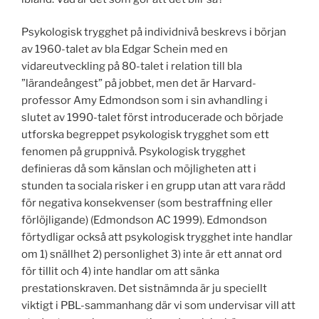
Psykologisk trygghet på individnivå beskrevs i början
av 1960-talet av bla Edgar Schein med en
vidareutveckling på 80-talet i relation till bla
”lärandeångest” på jobbet, men det är Harvard-
professor Amy Edmondson som i sin avhandling i
slutet av 1990-talet först introducerade och började
utforska begreppet psykologisk trygghet som ett
fenomen på gruppnivå. Psykologisk trygghet
definieras då som känslan och möjligheten att i
stunden ta sociala risker i en grupp utan att vara rädd
för negativa konsekvenser (som bestraffning eller
förlöjligande) (Edmondson AC 1999). Edmondson
förtydligar också att psykologisk trygghet inte handlar
om 1) snällhet 2) personlighet 3) inte är ett annat ord
för tillit och 4) inte handlar om att sänka
prestationskraven. Det sistnämnda är ju speciellt
viktigt i PBL-sammanhang där vi som undervisar vill att