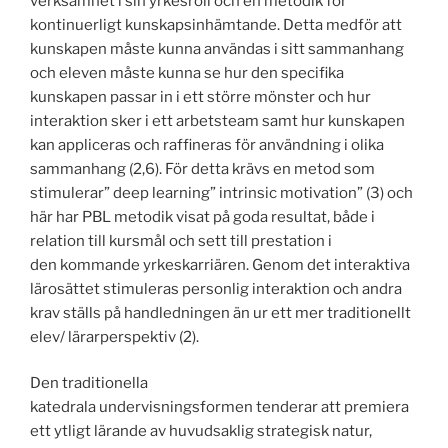
verksamhet i sin yrkesroll och en metodik för
kontinuerligt kunskapsinhämtande. Detta medför att
kunskapen måste kunna användas i sitt sammanhang
och eleven måste kunna se hur den specifika
kunskapen passar in i ett större mönster och hur
interaktion sker i ett arbetsteam samt hur kunskapen
kan appliceras och raffineras för användning i olika
sammanhang (2,6). För detta krävs en metod som
stimulerar” deep learning” intrinsic motivation” (3) och
här har PBL metodik visat på goda resultat, både i
relation till kursmål och sett till prestation i
den kommande yrkeskarriären. Genom det interaktiva
lärosättet stimuleras personlig interaktion och andra
krav ställs på handledningen än ur ett mer traditionellt
elev/ lärarperspektiv (2).
Den traditionella
katedrala undervisningsformen tenderar att premiera
ett ytligt lärande av huvudsaklig strategisk natur,