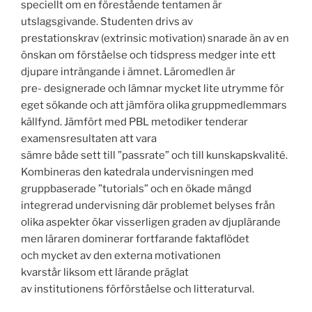
speciellt om en förestående tentamen är
utslagsgivande. Studenten drivs av
prestationskrav (extrinsic motivation) snarade än av en
önskan om förståelse och tidspress medger inte ett
djupare inträngande i ämnet. Läromedlen är
pre- designerade och lämnar mycket lite utrymme för
eget sökande och att jämföra olika gruppmedlemmars
källfynd. Jämfört med PBL metodiker tenderar
examensresultaten att vara
sämre både sett till ”passrate” och till kunskapskvalité.
Kombineras den katedrala undervisningen med
gruppbaserade ”tutorials” och en ökade mängd
integrerad undervisning där problemet belyses från
olika aspekter ökar visserligen graden av djuplärande
men läraren dominerar fortfarande faktaflödet
och mycket av den externa motivationen
kvarstår liksom ett lärande präglat
av institutionens förförståelse och litteraturval.