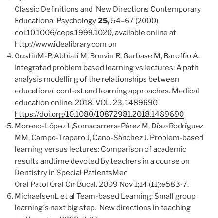
Classic Definitions and New Directions Contemporary
Educational Psychology
25,
54–67 (2000)
doi:10.1006/ceps.1999.1020, available online at
http://www.idealibrary.com on
G
ustinM-P, Abbiati M, Bonvin R, Gerbase M, Baroffio A.
Integrated problem based learning vs lectures: A path
analysis modelling of the relationships between
educational context and learning approaches.
Medical
education online. 2018. VOL. 23, 1489690
https://doi.org/10.1080/10872981.2018.1489690
Moreno-López L,Somacarrera-Pérez M, Díaz-Rodríguez
MM, Campo-Trapero J, Cano-Sánchez J. Problem-based
learning versus lectures: Comparison of academic
results andtime devoted by teachers in a course on
Dentistry in Special PatientsMed
Oral Patol Oral Cir Bucal. 2009 Nov 1;14 (11):e583-7.
MichaelsenL et al Team-based Learning: Small group
learning´s next big step. New directions in teaching