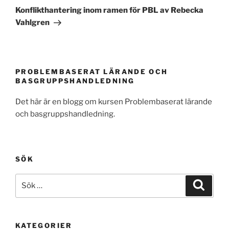
inlägg
Konflikthantering inom ramen för PBL av Rebecka
Vahlgren
PROBLEMBASERAT LÄRANDE OCH
BASGRUPPSHANDLEDNING
Det här är en blogg om kursen Problembaserat lärande
och basgruppshandledning.
SÖK
Sök
Sök
efter:
KATEGORIER