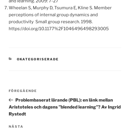
and learning.
2009: 7-27
Wheelan S, Murphy D, Tsumura E, Kline S.
Member
perceptions of internal group dynamics and
productivity Small group research. 1998.
https://doi.org/10.1177%2F1046496498293005
KATEGORIER
OKATEGORISERADE
Inläggsnavigering
Föregående
FÖREGÅENDE
inlägg
Problembaserat lärande (PBL): en länk mellan
Aristoteles och dagens ”blended learning”? Av Ingrid
Rystedt
Nästa
NÄSTA