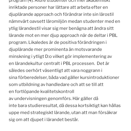
program (4). Äldre studenter och mer akademiskt
inriktade personer har lättare att arbeta efter en
djuplärande approach och förändrar inte sin lärostil
nämnvärt oavsett läromiljön medan studenter med en
ytlig lärandestil visar sig mer benägna att ändra sitt
lärande mot en mer djup approach när de deltar i PBL
program. Likaledes är de positiva förändringen i
djuplärande mer prominenta än motsvarande
minskning i ytligt D:o vilket gör implementering av
en lärandekultur centralt i PBL processen. Det är
således oerhört väsentligt att vara noggrann i
sina förberedelser, båda vad gäller kursintroduktioner
som utbildning av handledare och att se till att
en fortlöpande kvalitetskontroll
av undervisningen genomförs. Här gäller då
inte bara studieresultat, då dessa kortsiktigt kan hållas
uppe med strategiskt lärande, utan att man försäkrar
sig om att djupet i lärandet består.