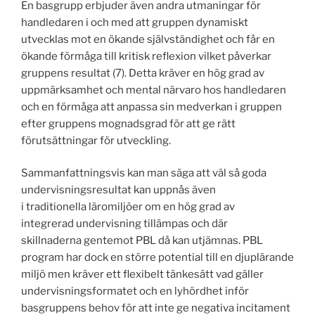
En basgrupp erbjuder även andra utmaningar för
handledaren i och med att gruppen dynamiskt
utvecklas mot en ökande självständighet och får en
ökande förmåga till kritisk reflexion vilket påverkar
gruppens resultat (7). Detta kräver en hög grad av
uppmärksamhet och mental närvaro hos handledaren
och en förmåga att anpassa sin medverkan i gruppen
efter gruppens mognadsgrad för att ge rätt
förutsättningar för utveckling.
Sammanfattningsvis kan man säga att väl så goda
undervisningsresultat kan uppnås även
i traditionella läromiljöer om en hög grad av
integrerad undervisning tillämpas och där
skillnaderna gentemot PBL då kan utjämnas. PBL
program har dock en större potential till en djuplärande
miljö men kräver ett flexibelt tänkesätt vad gäller
undervisningsformatet och en lyhördhet inför
basgruppens behov för att inte ge negativa incitament