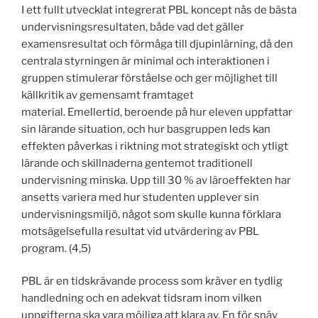
I ett fullt utvecklat integrerat PBL koncept nås de bästa
undervisningsresultaten, både vad det gäller
examensresultat och förmåga till djupinlärning, då den
centrala styrningen är minimal och interaktionen i
gruppen stimulerar förståelse och ger möjlighet till
källkritik av gemensamt framtaget
material. Emellertid, beroende på hur eleven uppfattar
sin lärande situation, och hur basgruppen leds kan
effekten påverkas i riktning mot strategiskt och ytligt
lärande och skillnaderna gentemot traditionell
undervisning minska. Upp till 30 % av läroeffekten har
ansetts variera med hur studenten upplever sin
undervisningsmiljö, något som skulle kunna förklara
motsägelsefulla resultat vid utvärdering av PBL
program. (4,5)
PBL är en tidskrävande process som kräver en tydlig
handledning och en adekvat tidsram inom vilken
uppgifterna ska vara möjliga att klara av. En för snäv