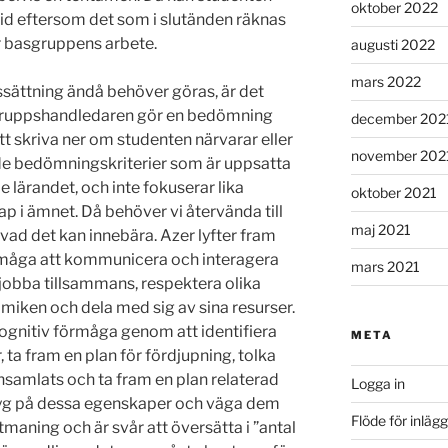
oktober 2022
tid eftersom det som i slutänden räknas
r basgruppens arbete.
augusti 2022
mars 2022
ssättning ändå behöver göras, är det
gruppshandledaren gör en bedömning
december 202
att skriva ner om studenten närvarar eller
november 202
t de bedömningskriterier som är uppsatta
 lärandet, och inte fokuserar lika
oktober 2021
 i ämnet. Då behöver vi återvända till
maj 2021
 vad det kan innebära. Azer lyfter fram
örmåga att kommunicera och interagera
mars 2021
 jobba tillsammans, respektera olika
amiken och dela med sig av sina resurser.
kognitiv förmåga genom att identifiera
META
ta fram en plan för fördjupning, tolka
nsamlats och ta fram en plan relaterad
Logga in
betyg på dessa egenskaper och väga dem
Flöde för inlägg
maning och är svår att översätta i ”antal