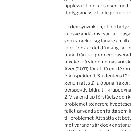
uppleva att det är slöseri med 
(betygsmässigt) inte primärt ä
Ur den synvinkeln, att en betyg
kanske ändå önskvärt att bas
som sträcker sig längre än till 
inte. Dock är det då viktigt at
utgår från det problembaserade
mycket på studenternas kunskap
Azer (2011) för att få en idé om
två aspekter: 1. Studentens f
genom att ställa öppna frågor,
perspektiv, bidra till gruppdyn
2. Visa en djup förståelse och 
problemet, generera hypoteser, 
fallet, använda den fakta som i
till problemet. Att sätta ett 
mot varandra är dock en stor ut