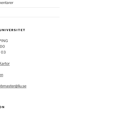
mentarer
 UNIVERSITET
PING
 00
4 03
Kartor
en
bmaster@liu.se
ON