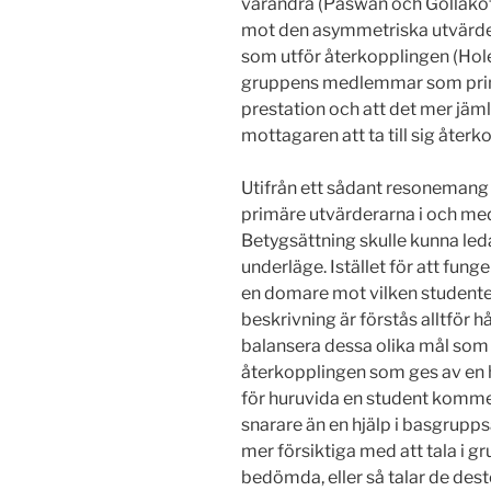
varandra (Paswan och Gollakot
mot den asymmetriska utvärder
som utför återkopplingen (Hole
gruppens medlemmar som primä
prestation och att det mer jäml
mottagaren att ta till sig återk
Utifrån ett sådant resonemang 
primäre utvärderarna i och med 
Betygsättning skulle kunna leda
underläge. Istället för att fun
en domare mot vilken studente
beskrivning är förstås alltför 
balansera dessa olika mål som
återkopplingen som ges av en 
för huruvida en student kommer 
snarare än en hjälp i basgrupps
mer försiktiga med att tala i 
bedömda, eller så talar de desto