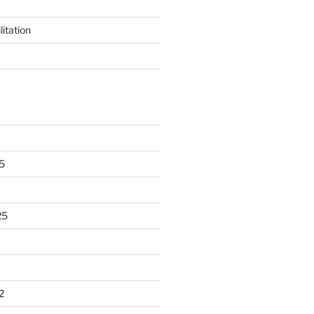
litation
5
25
2