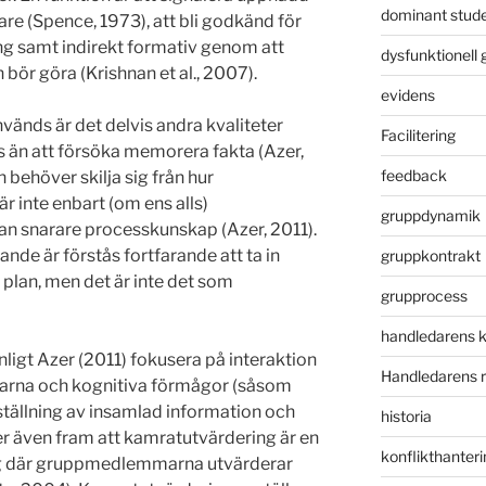
dominant stud
are (Spence, 1973), att bli godkänd för
ing samt indirekt formativ genom att
dysfunktionell 
 bör göra (Krishnan et al., 2007).
evidens
änds är det delvis andra kvaliteter
Facilitering
än att försöka memorera fakta (Azer,
feedback
 behöver skilja sig från hur
r inte enbart (om ens alls)
gruppdynamik
an snarare processkunskap (Azer, 2011).
nde är förstås fortfarande att ta in
gruppkontrakt
 plan, men det är inte det som
grupprocess
handledarens 
ligt Azer (2011) fokusera på interaktion
Handledarens r
na och kognitiva förmågor (såsom
ällning av insamlad information och
historia
fter även fram att kamratutvärdering är en
konflikthanteri
ng där gruppmedlemmarna utvärderar