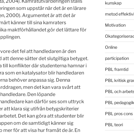
a, 2004). Kamratutvärderingen ställs
kunskap
ingen som uppstår när det är en lärare
metod effektivi
n, 2000). Argumentet är att det är
rt känner till sina kamraters
Motivation
ika maktförhållandet gör det lättare för
Okategorisera
opplingen.
Online
vore det fel att handledaren är den
att denne sätter det slutgiltiga betyget.
participation
 till konflikter där studenterna hamnar i
PBL framtid
gera som en katalysator blir handledaren
rna behöver anpassa sig. Denna
PBL kritisk gr
hårddragen, men det kan vara svårt att
PBL och arbets
 handledare. Den löpande
handledare kan därför ses som uttryck
PBL pedagogi
att klara sig utifrån betygskriterier
PBL pros cons
arbetet. Det kan göra att studenter blir
gruppen om de samtidigt känner sig
PBL teori
 mer för att visa hur framåt de är. En