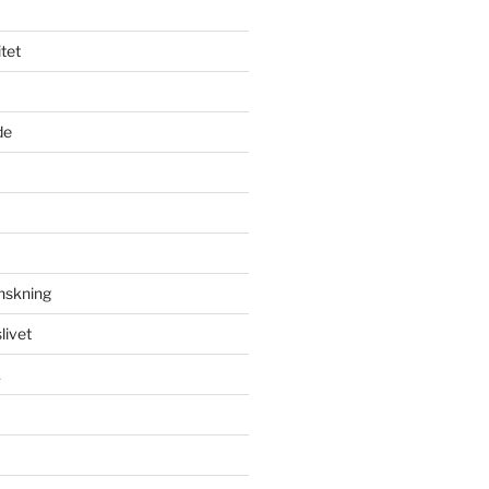
tet
de
anskning
livet
k