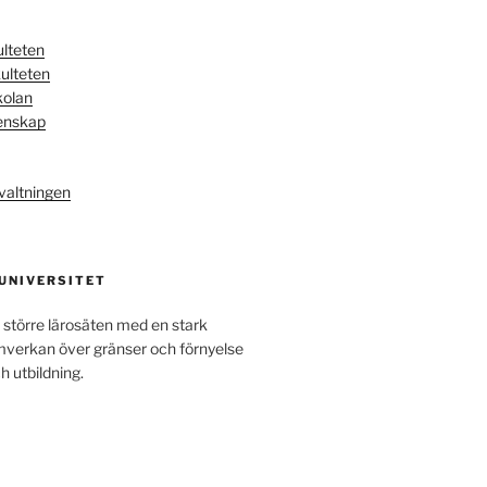
ulteten
ulteten
kolan
enskap
valtningen
 UNIVERSITET
 större lärosäten med en stark
amverkan över gränser och förnyelse
h utbildning.