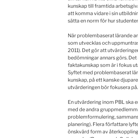
kunskap till framtida arbetsgiv
att komma vidare i sin utbildn
sätta en norm för hur studenten
När problembaserat lärande anv
som utvecklas och uppmuntras 
2011). Det gör att utvärderingen
bedömningar annars görs. Det ä
faktakunskap som är i fokus ut
Syftet med problembaserat lära
kunskap, på ett kanske djupare
utvärderingen bör fokusera på.
En utvärdering inom PBL ska en
med de andra gruppmedlemmar
problemformulering, sammanst
planering). Flera författare ly
önskvärd form av återkoppli