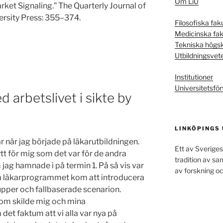
Om LiU
ket Signaling.” The Quarterly Journal of
ersity Press: 355–374.
Filosofiska fak
Medicinska fak
Tekniska högs
Utbildningsvet
Institutioner
Universitetsför
arbetslivet i sikte by
LINKÖPINGS
 när jag började på läkarutbildningen.
Ett av Sveriges
tt för mig som det var för de andra
tradition av s
jag hamnade i på termin 1. På så vis var
av forskning oc
om läkarprogrammet kom att introducera
pper och fallbaserade scenarion.
som skilde mig och mina
et faktum att vi alla var nya på