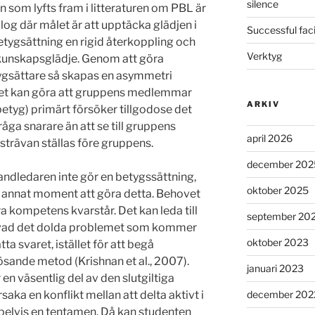
silence
 som lyfts fram i litteraturen om PBL är
alog där målet är att upptäcka glädjen i
Successful faci
betygsättning en rigid återkoppling och
Verktyg
l kunskapsglädje. Genom att göra
ygsättare så skapas en asymmetri
ket kan göra att gruppens medlemmar
ARKIV
betyg) primärt försöker tillgodose det
ga snarare än att se till gruppens
april 2026
 strävan ställas före gruppens.
december 202
ndledaren inte gör en betygssättning,
oktober 2025
annat moment att göra detta. Behovet
a kompetens kvarstår. Det kan leda till
september 20
a vad det dolda problemet som kommer
oktober 2023
tta svaret, istället för att begå
sande metod (Krishnan et al., 2007).
januari 2023
n väsentlig del av den slutgiltiga
ka en konflikt mellan att delta aktivt i
december 202
mpelvis en tentamen. Då kan studenten