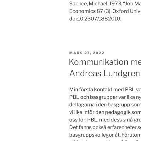
Spence, Michael. 1973. “Job Mar
Economics 87 (3). Oxford Univ
doi:10.2307/1882010.
PUBLICERAT
MARS 27, 2022
Kommunikation med 
Andreas Lundgren
Min första kontakt med PBL var
PBL och basgrupper var lika ny
deltagarna i den basgrupp som 
vi lika inför den pedagogik s
oss för: PBL, med dess små gru
Det fanns också erfarenheter 
basgruppskollegor åt. Förutom d