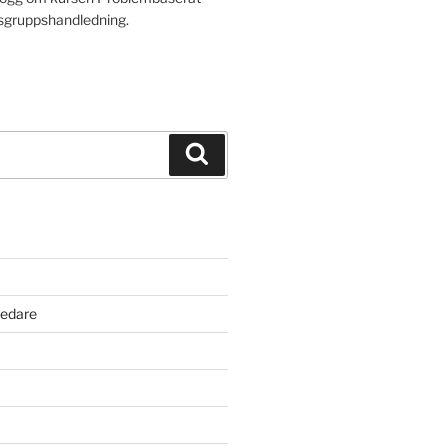
sgruppshandledning.
Sök
edare