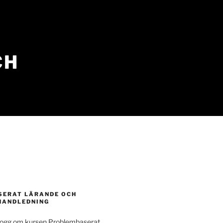
CH
ERAT LÄRANDE OCH
HANDLEDNING
blogg om kursen Problembaserat