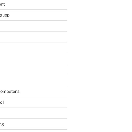
ent
grupp
kompetens
oll
ng