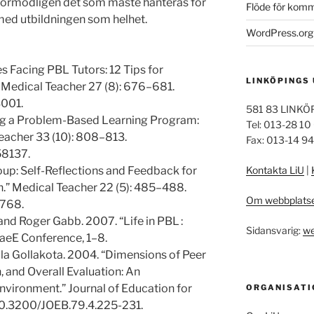
r förmodligen det som måste hanteras för
Flöde för kom
 med utbildningen som helhet.
WordPress.org
s Facing PBL Tutors: 12 Tips for
LINKÖPINGS
” Medical Teacher 27 (8): 676–681.
001.
581 83 LINKÖ
ing a Problem-Based Learning Program:
Tel: 013-28 10
Teacher 33 (10): 808–813.
Fax: 013-14 9
58137.
up: Self-Reflections and Feedback for
Kontakta LiU
|
” Medical Teacher 22 (5): 485–488.
Om webbplats
768.
 and Roger Gabb. 2007. “Life in PBL :
Sidansvarig:
we
aeE Conference, 1–8.
a Gollakota. 2004. “Dimensions of Peer
n, and Overall Evaluation: An
Environment.” Journal of Education for
ORGANISATI
:10.3200/JOEB.79.4.225-231.