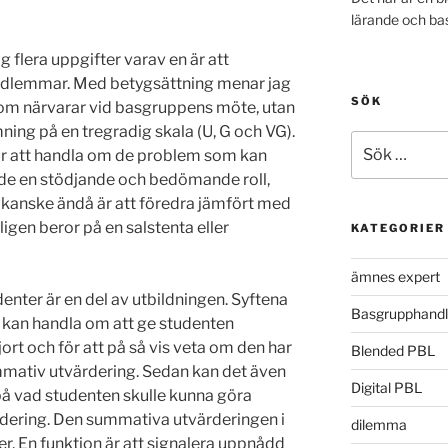
lärande och ba
g flera uppgifter varav en är att
dlemmar. Med betygsättning menar jag
SÖK
a som närvarar vid basgruppens möte, utan
mning på en tregradig skala (U, G och VG).
Sök
r att handla om de problem som kan
efter:
de en stödjande och bedömande roll,
 kanske ändå är att föredra jämfört med
igen beror på en salstenta eller
KATEGORIER
ämnes expert
nter är en del av utbildningen. Syftena
Basgrupphandl
t kan handla om att ge studenten
rt och för att på så vis veta om den har
Blended PBL
ummativ utvärdering. Sedan kan det även
Digital PBL
på vad studenten skulle kunna göra
ärdering. Den summativa utvärderingen i
dilemma
oner. En funktion är att signalera uppnådd