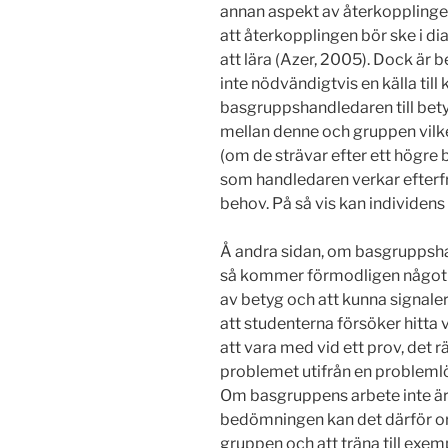
annan aspekt av återkopplingen
att återkopplingen bör ske i di
att lära (Azer, 2005). Dock är 
inte nödvändigtvis en källa til
basgruppshandledaren till bet
mellan denne och gruppen vil
(om de strävar efter ett högre 
som handledaren verkar efterfrå
behov. På så vis kan individens
Å andra sidan, om basgruppsha
så kommer förmodligen något 
av betyg och att kunna signaler
att studenterna försöker hitt
att vara med vid ett prov, det rä
problemet utifrån en problemlö
Om basgruppens arbete inte är e
bedömningen kan det därför orsa
gruppen och att träna till exe