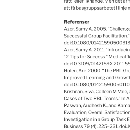
rätt” eller liknande. Men det ä
att få basgruppsarbetet i linje
Referenser
Azer, Samy A. 2005. “Challenge
Successful Group Facilitation.
doi:10.1080/01421590500313
Azer, Samy A. 2011. “Introduc
12 Tips for Success.” Medical 
doi:10.3109/0142159X.2011.5
Holen, Are. 2000. “The PBL Gro
Improved Learning and Growth.
doi:10.1080/01421590050110
Krishnan, Siva, Colleen M Vale,
Cases of Two PBL Teams.” In A
Paswan, Audhesh K., and Kamal
Evaluation, Overall Satisfactio
Investigation in a Group Task 
Business 79 (4): 225–231. doi