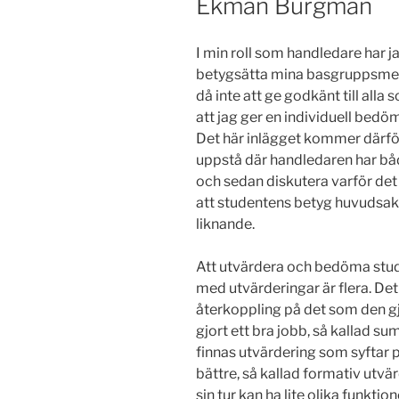
Ekman Burgman
I min roll som handledare har ja
betygsätta mina basgruppsme
då inte att ge godkänt till all
att jag ger en individuell bedö
Det här inlägget kommer därfö
uppstå där handledaren har bå
och sedan diskutera varför det
att studentens betyg huvudsakl
liknande.
Att utvärdera och bedöma stude
med utvärderingar är flera. De
återkoppling på det som den gjo
gjort ett bra jobb, så kallad s
finnas utvärdering som syftar 
bättre, så kallad formativ utv
sin tur kan ha lite olika funkti