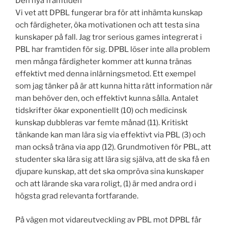
Den nya framtiden
Vi vet att DPBL fungerar bra för att inhämta kunskap
och färdigheter, öka motivationen och att testa sina
kunskaper på fall. Jag tror serious games integrerat i
PBL har framtiden för sig. DPBL löser inte alla problem
men många färdigheter kommer att kunna tränas
effektivt med denna inlärningsmetod. Ett exempel
som jag tänker på är att kunna hitta rätt information när
man behöver den, och effektivt kunna sålla. Antalet
tidskrifter ökar exponentiellt (10) och medicinsk
kunskap dubbleras var femte månad (11). Kritiskt
tänkande kan man lära sig via effektivt via PBL (3) och
man också träna via app (12). Grundmotiven för PBL, att
studenter ska lära sig att lära sig själva, att de ska få en
djupare kunskap, att det ska ompröva sina kunskaper
och att lärande ska vara roligt, (1) är med andra ord i
högsta grad relevanta fortfarande.
På vägen mot vidareutveckling av PBL mot DPBL får