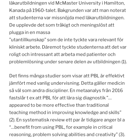
läkarutbildningen vid McMaster University i Hamilton,
Kanada på 1960-talet. Bakgrunden var att man noterat
att studenterna var missnöjda med läkarutbildningen.
De upplevde det som tråkigt och meningslöst att
plugga in en massa
”utantillkunskap” som de inte tyckte vara relevant för
kliniskt arbete. Däremot tyckte studenterna att det var
roligt och intressant att arbeta med patienter och
problemlösning under senare delen av utbildningen (1).
Det finns många studier som visar att PBL är effektivt
jämfört med vanlig undervisning. Detta gäller medicin
så väl som andra discipliner. En metaanalys från 2016
fastslår t ex att PBL för att lära sig diagnostik ”…
appeared to be more effective than traditional
teaching method in improving knowledge and skills”
(2). En systematisk review ett par år tidigare anger bl a
“…benefit from using PBL, for example in critical
reasoning, problem solving abilities and creativity” (3).