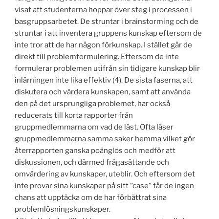
visat att studenterna hoppar över steg i processen i
basgruppsarbetet. De struntar i brainstorming och de
struntar i att inventera gruppens kunskap eftersom de
inte tror att de har någon förkunskap. I stället går de
direkt till problemformulering. Eftersom de inte
formulerar problemen utifrån sin tidigare kunskap blir
inlärningen inte lika effektiv (4). De sista faserna, att
diskutera och värdera kunskapen, samt att använda
den på det ursprungliga problemet, har också
reducerats till korta rapporter från
gruppmedlemmarna om vad de läst. Ofta läser
gruppmedlemmarna samma saker hemma vilket gör
återrapporten ganska poänglös och medför att
diskussionen, och därmed frågasättande och
omvärdering av kunskaper, uteblir. Och eftersom det
inte provar sina kunskaper på sitt ”case” får de ingen
chans att upptäcka om de har förbättrat sina
problemlösningskunskaper.