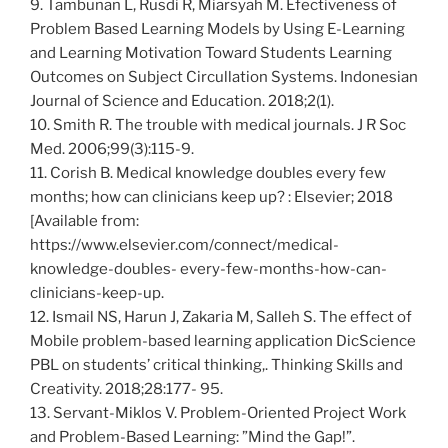
9. Tambunan L, Rusdi R, Miarsyah M. Efectiveness of
Problem Based Learning Models by Using E-Learning
and Learning Motivation Toward Students Learning
Outcomes on Subject Circullation Systems. Indonesian
Journal of Science and Education. 2018;2(1).
10. Smith R. The trouble with medical journals. J R Soc
Med. 2006;99(3):115-9.
11. Corish B. Medical knowledge doubles every few
months; how can clinicians keep up? : Elsevier; 2018
[Available from:
https://www.elsevier.com/connect/medical-
knowledge-doubles- every-few-months-how-can-
clinicians-keep-up.
12. Ismail NS, Harun J, Zakaria M, Salleh S. The effect of
Mobile problem-based learning application DicScience
PBL on students’ critical thinking,. Thinking Skills and
Creativity. 2018;28:177- 95.
13. Servant-Miklos V. Problem-Oriented Project Work
and Problem-Based Learning: ”Mind the Gap!”.