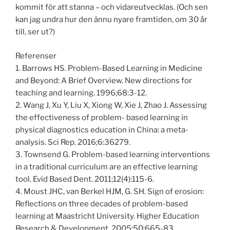
kommit för att stanna – och vidareutvecklas. (Och sen
kan jag undra hur den ännu nyare framtiden, om 30 år
till, ser ut?)
Referenser
1. Barrows HS. Problem-Based Learning in Medicine
and Beyond: A Brief Overview. New directions for
teaching and learning. 1996;68:3-12.
2. Wang J, Xu Y, Liu X, Xiong W, Xie J, Zhao J. Assessing
the effectiveness of problem- based learning in
physical diagnostics education in China: a meta-
analysis. Sci Rep. 2016;6:36279.
3. Townsend G. Problem-based learning interventions
in a traditional curriculum are an effective learning
tool. Evid Based Dent. 2011;12(4):115-6.
4. Moust JHC, van Berkel HJM, G. SH. Sign of erosion:
Reflections on three decades of problem-based
learning at Maastricht University. Higher Education
Research & Development. 2005;50:665-83.