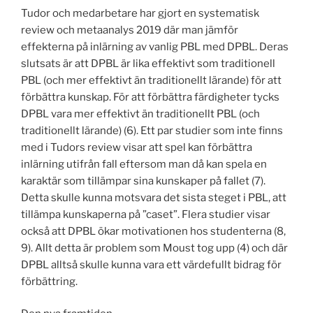
Tudor och medarbetare har gjort en systematisk
review och metaanalys 2019 där man jämför
effekterna på inlärning av vanlig PBL med DPBL. Deras
slutsats är att DPBL är lika effektivt som traditionell
PBL (och mer effektivt än traditionellt lärande) för att
förbättra kunskap. För att förbättra färdigheter tycks
DPBL vara mer effektivt än traditionellt PBL (och
traditionellt lärande) (6). Ett par studier som inte finns
med i Tudors review visar att spel kan förbättra
inlärning utifrån fall eftersom man då kan spela en
karaktär som tillämpar sina kunskaper på fallet (7).
Detta skulle kunna motsvara det sista steget i PBL, att
tillämpa kunskaperna på ”caset”. Flera studier visar
också att DPBL ökar motivationen hos studenterna (8,
9). Allt detta är problem som Moust tog upp (4) och där
DPBL alltså skulle kunna vara ett värdefullt bidrag för
förbättring.