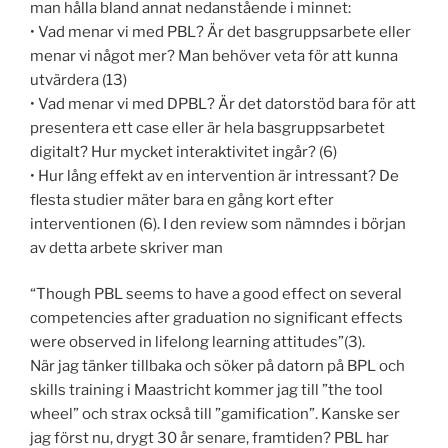
man hålla bland annat nedanstående i minnet:
• Vad menar vi med PBL? Är det basgruppsarbete eller
menar vi något mer? Man behöver veta för att kunna
utvärdera (13)
• Vad menar vi med DPBL? Är det datorstöd bara för att
presentera ett case eller är hela basgruppsarbetet
digitalt? Hur mycket interaktivitet ingår? (6)
• Hur lång effekt av en intervention är intressant? De
flesta studier mäter bara en gång kort efter
interventionen (6). I den review som nämndes i början
av detta arbete skriver man
“Though PBL seems to have a good effect on several
competencies after graduation no significant effects
were observed in lifelong learning attitudes”(3).
När jag tänker tillbaka och söker på datorn på BPL och
skills training i Maastricht kommer jag till ”the tool
wheel” och strax också till ”gamification”. Kanske ser
jag först nu, drygt 30 år senare, framtiden? PBL har