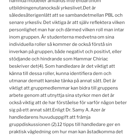
nämnda modeller används inte enbartinom
utbildningenutanocksåi yrkeslivet.Det är
såledesåterigenlätt att se sambandetmellan PBL och
senare yrkesliv. Det viktiga är att själv reflektera vilken
personlighet man har och därmed vilken roll man intar
inom gruppen. Är studenterna medvetna om sina
individuella roller så kommer de också förstå sin
inverkan på gruppen, både negativt och positivt, eller
stödjande och hindrande som Hammar Chiriac
beskriver det(4). Som handledare är det viktigt att
känna till dessa roller, kunna identifiera dem och
utmanar dematt kanske tänka på annat sätt. Det är
viktigt att gruppmedlemmar kan bidra till gruppens
arbete genom att utnyttja sina styrkor men det är
också viktig att de har förståelse för varför någon beter
sig på ett annat sätt.Enligt Dr. Samy A. Azer är
handledarens huvuduppgift att främja
gruppdiskussionen (2).12 tipps till handledare ger en
praktisk vägledning om hur man kan åstadkomma det