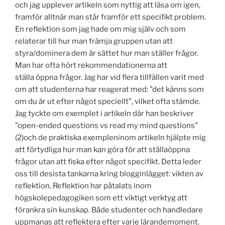
och jag upplever artikeln som nyttig att läsa om igen,
framför alltnär man står framför ett specifikt problem.
En reflektion som jag hade om mig själv och som
relaterar till hur man främja gruppen utan att
styra/dominera dem är sättet hur man ställer frågor.
Man har ofta hört rekommendationerna att
ställa öppna frågor. Jag har vid flera tillfällen varit med
om att studenterna har reagerat med: ”det känns som
om du är ut efter något speciellt”, vilket ofta stämde.
Jag tyckte om exemplet i artikeln där han beskriver
”open-ended questions vs read my mind questions”
(2)och de praktiska exempleninom artikeln hjälpte mig
att förtydliga hur man kan göra för att ställaöppna
frågor utan att fiska efter något specifikt. Detta leder
oss till desista tankarna kring blogginlägget: vikten av
reflektion. Reflektion har påtalats inom
högskolepedagogiken som ett viktigt verktyg att
förankra sin kunskap. Både studenter och handledare
uppmanas att reflektera efter varje lärandemoment.