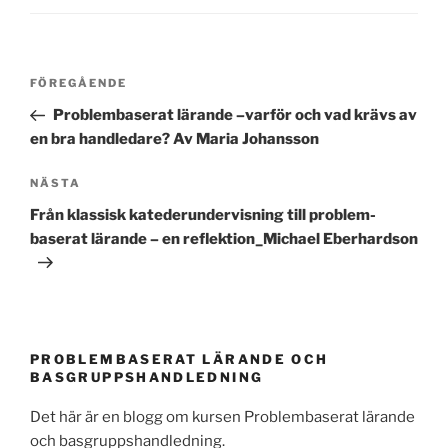
Inläggsnavigering
Föregående
FÖREGÅENDE
inlägg
Problembaserat lärande –varför och vad krävs av
en bra handledare? Av Maria Johansson
Nästa
NÄSTA
inlägg
Från klassisk katederundervisning till problem-
baserat lärande – en reflektion_Michael Eberhardson
PROBLEMBASERAT LÄRANDE OCH
BASGRUPPSHANDLEDNING
Det här är en blogg om kursen Problembaserat lärande
och basgruppshandledning.