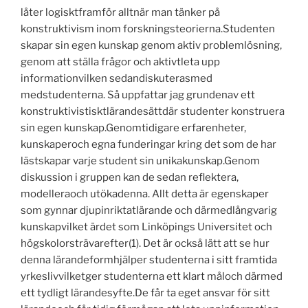
låter logisktframför alltnär man tänker på
konstruktivism inom forskningsteorierna.Studenten
skapar sin egen kunskap genom aktiv problemlösning,
genom att ställa frågor och aktivtleta upp
informationvilken sedandiskuterasmed
medstudenterna. Så uppfattar jag grundenav ett
konstruktivistisktlärandesättdär studenter konstruera
sin egen kunskap.Genomtidigare erfarenheter,
kunskaperoch egna funderingar kring det som de har
lästskapar varje student sin unikakunskap.Genom
diskussion i gruppen kan de sedan reflektera,
modelleraoch utökadenna. Allt detta är egenskaper
som gynnar djupinriktatlärande och därmedlångvarig
kunskapvilket ärdet som Linköpings Universitet och
högskolorsträvarefter(1). Det är också lätt att se hur
denna lärandeformhjälper studenterna i sitt framtida
yrkeslivvilketger studenterna ett klart måloch därmed
ett tydligt lärandesyfte.De får ta eget ansvar för sitt