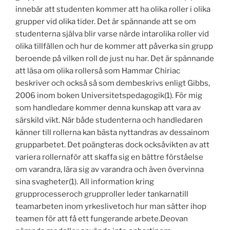
innebär att studenten kommer att ha olika roller i olika
grupper vid olika tider. Det är spännande att se om
studenterna själva blir varse närde intarolika roller vid
olika tillfällen och hur de kommer att påverka sin grupp
beroende på vilken roll de just nu har. Det är spännande
att läsa om olika rollerså som Hammar Chiriac
beskriver och också så som dembeskrivs enligt Gibbs,
2006 inom boken Universitetspedagogik(1). För mig
som handledare kommer denna kunskap att vara av
särskild vikt. När både studenterna och handledaren
känner till rollerna kan bästa nyttandras av dessainom
grupparbetet. Det poängteras dock ocksåvikten av att
variera rollernaför att skaffa sig en bättre förståelse
om varandra, lära sig av varandra och även övervinna
sina svagheter(1). All information kring
grupprocesseroch grupproller leder tankarnatill
teamarbeten inom yrkeslivetoch hur man sätter ihop
teamen för att få ett fungerande arbete.Deovan