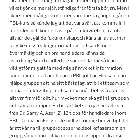
lärandeoch får tidig förmågan att leta uppinformation,
vilket gör de mer självständiga frånförsta början. Men i
likhet med många studenter som första gången går en
PBL-kurs så kände jag att det var svårt att komma in i
metoden och kunde tvivla på effektiviteten, framför
alltnär det gällde faktakunskapoch känslan av att man
kanske missa viktiginformation.Det kan kännas
övermäktig och en bra handledare känns då
ovärderlig.Som handledare var det därför så klart
viktigtför migatt få med mig så mycket information
kring hur en bra handledare i PBL jobbar. Hur kan man
hjälpa gruppen att nå sitt bästa jag, att bli ett team som
jobbareffektivtihop mot samma mål. Det svåraste av
allt var framför allt, hur mycket man ska gå in i gruppen
och styra i gruppen.En bra artikel som jag hittade var
från Dr. Samy A. Azer (2): 12 tipps för handledare inom
PBL. Denna artikel gjorde tydligt för mig hur viktigt det
är att känna till grupprocesserna,deolikafasersom en
gruppgår igenom, olika roller inom gruppen, diverse