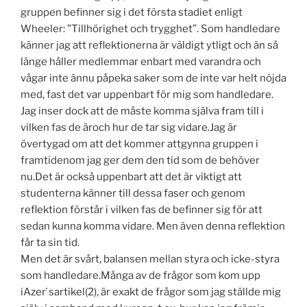
gruppen befinner sig i det första stadiet enligt
Wheeler: ”Tillhörighet och trygghet”. Som handledare
känner jag att reflektionerna är väldigt ytligt och än så
länge håller medlemmar enbart med varandra och
vågar inte ännu påpeka saker som de inte var helt nöjda
med, fast det var uppenbart för mig som handledare.
Jag inser dock att de måste komma själva fram till i
vilken fas de äroch hur de tar sig vidare.Jag är
övertygad om att det kommer attgynna gruppen i
framtidenom jag ger dem den tid som de behöver
nu.Det är också uppenbart att det är viktigt att
studenterna känner till dessa faser och genom
reflektion förstår i vilken fas de befinner sig för att
sedan kunna komma vidare. Men även denna reflektion
får ta sin tid.
Men det är svårt, balansen mellan styra och icke-styra
som handledare.Många av de frågor som kom upp
iAzer ́sartikel(2), är exakt de frågor som jag ställde mig