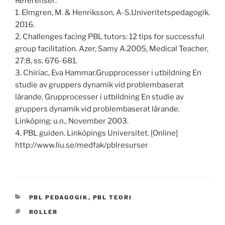
Referenser:
1. Elmgren, M. & Henriksson, A-S.Univeritetspedagogik.
2016.
2. Challenges facing PBL tutors: 12 tips for successful
group facilitation. Azer, Samy A.2005, Medical Teacher,
27:8, ss. 676-681.
3. Chiriac, Eva Hammar.Grupprocesser i utbildning En
studie av gruppers dynamik vid problembaserat
lärande. Grupprocesser i utbildning En studie av
gruppers dynamik vid problembaserat lärande.
Linköping: u.n., November 2003.
4. PBL guiden. Linköpings Universitet. [Online]
http://www.liu.se/medfak/pblresurser
KATEGORIER
PBL PEDAGOGIK
,
PBL TEORI
TAGGAR
ROLLER