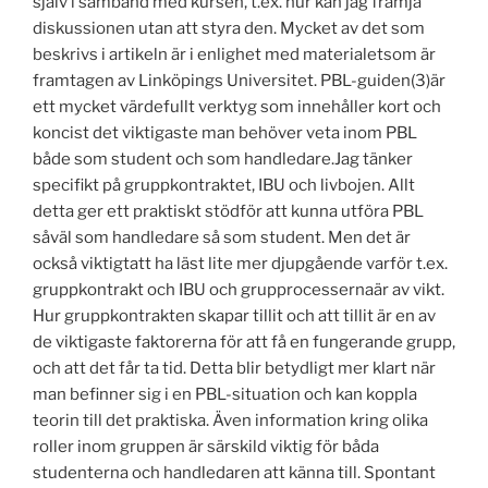
själv i samband med kursen, t.ex. hur kan jag främja
diskussionen utan att styra den. Mycket av det som
beskrivs i artikeln är i enlighet med materialetsom är
framtagen av Linköpings Universitet. PBL-guiden(3)är
ett mycket värdefullt verktyg som innehåller kort och
koncist det viktigaste man behöver veta inom PBL
både som student och som handledare.Jag tänker
specifikt på gruppkontraktet, IBU och livbojen. Allt
detta ger ett praktiskt stödför att kunna utföra PBL
såväl som handledare så som student. Men det är
också viktigtatt ha läst lite mer djupgående varför t.ex.
gruppkontrakt och IBU och grupprocessernaär av vikt.
Hur gruppkontrakten skapar tillit och att tillit är en av
de viktigaste faktorerna för att få en fungerande grupp,
och att det får ta tid. Detta blir betydligt mer klart när
man befinner sig i en PBL-situation och kan koppla
teorin till det praktiska. Även information kring olika
roller inom gruppen är särskild viktig för båda
studenterna och handledaren att känna till. Spontant