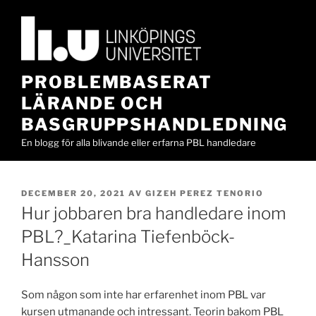
Hoppa
till
innehåll
PROBLEMBASERAT
LÄRANDE OCH
BASGRUPPSHANDLEDNING
En blogg för alla blivande eller erfarna PBL handledare
PUBLICERAT
DECEMBER 20, 2021
AV
GIZEH PEREZ TENORIO
Hur jobbaren bra handledare inom
PBL?_Katarina Tiefenböck-
Hansson
Som någon som inte har erfarenhet inom PBL var
kursen utmanande och intressant. Teorin bakom PBL