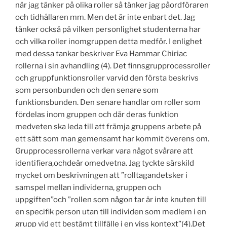
när jag tänker på olika roller så tänker jag påordföraren
och tidhållaren mm. Men det är inte enbart det. Jag
tänker också på vilken personlighet studenterna har
och vilka roller inomgruppen detta medför. I enlighet
med dessa tankar beskriver Eva Hammar Chiriac
rollerna i sin avhandling (4). Det finnsgrupprocessroller
och gruppfunktionsroller varvid den första beskrivs
som personbunden och den senare som
funktionsbunden. Den senare handlar om roller som
fördelas inom gruppen och där deras funktion
medveten ska leda till att främja gruppens arbete på
ett sätt som man gemensamt har kommit överens om.
Grupprocessrollerna verkar vara något svårare att
identifiera,ochdeär omedvetna. Jag tyckte särskild
mycket om beskrivningen att ”rolltagandetsker i
samspel mellan individerna, gruppen och
uppgiften”och ”rollen som någon tar är inte knuten till
en specifik person utan till individen som medlem i en
grupp vid ett bestämt tillfälle i en viss kontext”(4).Det