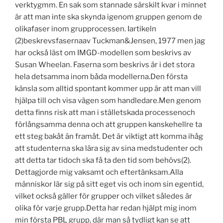
verktygmm. En sak som stannade särskilt kvar i minnet
är att man inte ska skynda igenom gruppen genom de
olikafaser inom grupprocessen. Iartikeln
(2)beskrevsfasernaav Tuckman&Jensen, 1977 men jag
har också läst om IMGD-modellen som beskrivs av
Susan Wheelan. Faserna som beskrivs är i det stora
hela detsamma inom båda modellerna.Den första
känsla som alltid spontant kommer upp är att man vill
hjälpa till och visa vägen som handledare.Men genom
detta finns risk att man i ställetskada processenoch
förlångsamma denna och att gruppen kanskehellre ta
ett steg bakåt än framåt. Det är viktigt att komma ihåg
att studenterna ska lära sig av sina medstudenter och
att detta tar tidoch ska få ta den tid som behövs(2).
Dettagjorde mig vaksamt och eftertänksam.Alla
människor lär sig på sitt eget vis och inom sin egentid,
vilket också gäller för grupper och vilket således är
olika för varje grupp.Detta har redan hjälpt mig inom
min första PBL grupp, där man så tydligt kan se att