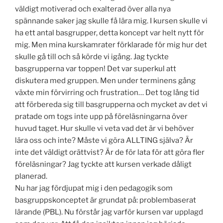
väldigt motiverad och exalterad över alla nya
spännande saker jag skulle få lära mig. I kursen skulle vi
ha ett antal basgrupper, detta koncept var helt nytt för
mig. Men mina kurskamrater förklarade för mig hur det
skulle gå till och så körde vi igång. Jag tyckte
basgrupperna var toppen! Det var superkul att
diskutera med gruppen. Men under terminens gång
växte min förvirring och frustration… Det tog lång tid
att förbereda sig till basgrupperna och mycket av det vi
pratade om togs inte upp på föreläsningarna över
huvud taget. Hur skulle vi veta vad det är vi behöver
lära oss och inte? Måste vi göra ALLTING själva? Är
inte det väldigt orättvist? Är de för lata för att göra fler
föreläsningar? Jag tyckte att kursen verkade dåligt
planerad.
Nu har jag fördjupat mig i den pedagogik som
basgruppskonceptet är grundat på: problembaserat
lärande (PBL). Nu förstår jag varför kursen var upplagd