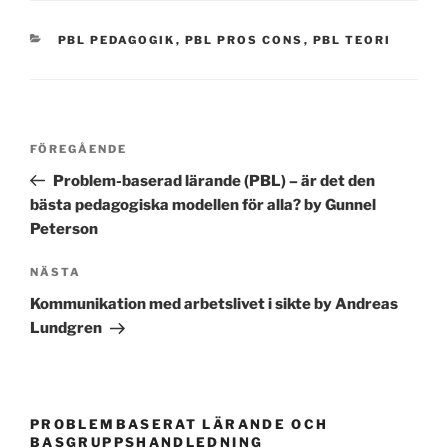
KATEGORIER
PBL PEDAGOGIK
,
PBL PROS CONS
,
PBL TEORI
Inläggsnavigering
Föregående
FÖREGÅENDE
inlägg
Problem-baserad lärande (PBL) – är det den
bästa pedagogiska modellen för alla? by Gunnel
Peterson
Nästa
NÄSTA
inlägg
Kommunikation med arbetslivet i sikte by Andreas
Lundgren
PROBLEMBASERAT LÄRANDE OCH
BASGRUPPSHANDLEDNING