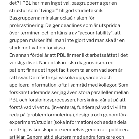
det? I PBL har man inget val, basgrupperna ger en
struktur som ”tvingar” till god studieteknik.
Basgrupperna minskar också risken för
prokrastinering. De ger deadlines som är utspridda
över terminen och en känsla av ”accountability”, att
gruppen märker ifall man inte gjort vad man ska är en
stark motivation för vissa.
En annan fördel är att PBL är mer likt arbetssättet i det
verkliga livet. När en läkare ska diagnostisera en
patient finns det inget facit som talar om vad som är
rätt svar. De måste själva söka upp, värdera och
applicera information, ofta i samråd med kollegor. Som
forskarstuderande ser jag även stora paralleller mellan
PBL och forskningsprocessen. Forskning går ut på att
förstå vad vi vet nu (inventera), fundera på vad vi vill ta
reda på (problemformulering), designa och genomföra
experiment/studier (söka information) och sedan dela
med sig av kunskapen, exempelvis genom att publicera
artiklar. Genom att diskutera med andra forskare och