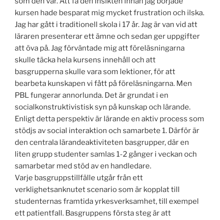
som den var. Att få den insikten innan jag började
kursen hade besparat mig mycket frustration och ilska.
Jag har gått i traditionell skola i 17 år. Jag är van vid att
läraren presenterar ett ämne och sedan ger uppgifter
att öva på. Jag förväntade mig att föreläsningarna
skulle täcka hela kursens innehåll och att
basgrupperna skulle vara som lektioner, för att
bearbeta kunskapen vi fått på föreläsningarna. Men
PBL fungerar annorlunda. Det är grundat i en
socialkonstruktivistisk syn på kunskap och lärande.
Enligt detta perspektiv är lärande en aktiv process som
stödjs av social interaktion och samarbete 1. Därför är
den centrala lärandeaktiviteten basgrupper, där en
liten grupp studenter samlas 1-2 gånger i veckan och
samarbetar med stöd av en handledare.
Varje basgruppstillfälle utgår från ett
verklighetsanknutet scenario som är kopplat till
studenternas framtida yrkesverksamhet, till exempel
ett patientfall. Basgruppens första steg är att