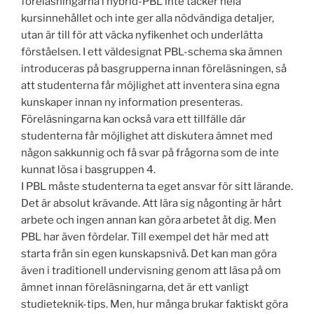
föreläsningarna i hybrid-PBL inte täcker hela
kursinnehållet och inte ger alla nödvändiga detaljer,
utan är till för att väcka nyfikenhet och underlätta
förståelsen. I ett väldesignat PBL-schema ska ämnen
introduceras på basgrupperna innan föreläsningen, så
att studenterna får möjlighet att inventera sina egna
kunskaper innan ny information presenteras.
Föreläsningarna kan också vara ett tillfälle där
studenterna får möjlighet att diskutera ämnet med
någon sakkunnig och få svar på frågorna som de inte
kunnat lösa i basgruppen 4.
I PBL måste studenterna ta eget ansvar för sitt lärande.
Det är absolut krävande. Att lära sig någonting är hårt
arbete och ingen annan kan göra arbetet åt dig. Men
PBL har även fördelar. Till exempel det här med att
starta från sin egen kunskapsnivå. Det kan man göra
även i traditionell undervisning genom att läsa på om
ämnet innan föreläsningarna, det är ett vanligt
studieteknik-tips. Men, hur många brukar faktiskt göra