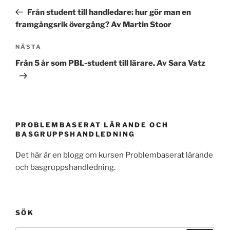
inlägg
Från student till handledare: hur gör man en
framgångsrik övergång? Av Martin Stoor
Nästa
NÄSTA
inlägg
Från 5 år som PBL-student till lärare. Av Sara Vatz
PROBLEMBASERAT LÄRANDE OCH
BASGRUPPSHANDLEDNING
Det här är en blogg om kursen Problembaserat lärande
och basgruppshandledning.
SÖK