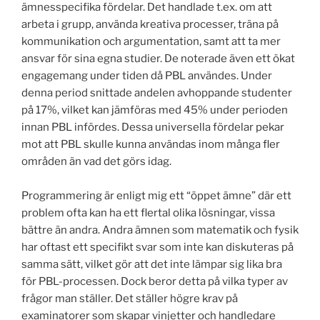
ämnesspecifika fördelar. Det handlade t.ex. om att
arbeta i grupp, använda kreativa processer, träna på
kommunikation och argumentation, samt att ta mer
ansvar för sina egna studier. De noterade även ett ökat
engagemang under tiden då PBL användes. Under
denna period snittade andelen avhoppande studenter
på 17%, vilket kan jämföras med 45% under perioden
innan PBL infördes. Dessa universella fördelar pekar
mot att PBL skulle kunna användas inom många fler
områden än vad det görs idag.
Programmering är enligt mig ett “öppet ämne” där ett
problem ofta kan ha ett flertal olika lösningar, vissa
bättre än andra. Andra ämnen som matematik och fysik
har oftast ett specifikt svar som inte kan diskuteras på
samma sätt, vilket gör att det inte lämpar sig lika bra
för PBL-processen. Dock beror detta på vilka typer av
frågor man ställer. Det ställer högre krav på
examinatorer som skapar vinjetter och handledare