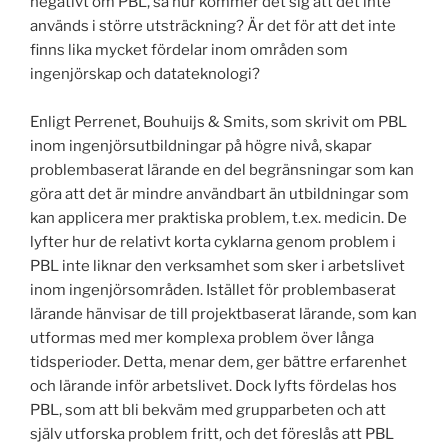
negativt om PBL, så hur kommer det sig att det inte
används i större utsträckning? Är det för att det inte
finns lika mycket fördelar inom områden som
ingenjörskap och datateknologi?
Enligt Perrenet, Bouhuijs & Smits, som skrivit om PBL
inom ingenjörsutbildningar på högre nivå, skapar
problembaserat lärande en del begränsningar som kan
göra att det är mindre användbart än utbildningar som
kan applicera mer praktiska problem, t.ex. medicin. De
lyfter hur de relativt korta cyklarna genom problem i
PBL inte liknar den verksamhet som sker i arbetslivet
inom ingenjörsområden. Istället för problembaserat
lärande hänvisar de till projektbaserat lärande, som kan
utformas med mer komplexa problem över långa
tidsperioder. Detta, menar dem, ger bättre erfarenhet
och lärande inför arbetslivet. Dock lyfts fördelas hos
PBL, som att bli bekväm med grupparbeten och att
själv utforska problem fritt, och det föreslås att PBL