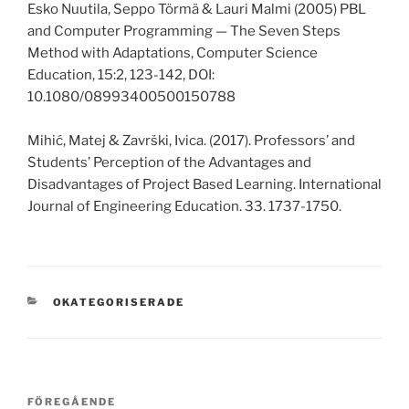
Esko Nuutila, Seppo Törmä & Lauri Malmi (2005) PBL
and Computer Programming — The Seven Steps
Method with Adaptations, Computer Science
Education, 15:2, 123-142, DOI:
10.1080/08993400500150788
Mihić, Matej & Završki, Ivica. (2017). Professors’ and
Students’ Perception of the Advantages and
Disadvantages of Project Based Learning. International
Journal of Engineering Education. 33. 1737-1750.
KATEGORIER
OKATEGORISERADE
Inläggsnavigering
Föregående
FÖREGÅENDE