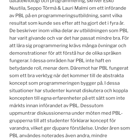
datateknologi och programmering, skriver Esko
Nuutila, Seppo Törmä & Lauri Malmi om ett införande
av PBL på en programmeringsutbildning, samt vilka
resultat som kunde ses efter att ha gjort det i fyra år.
De beskriver inom vilka delar av utbildningen som PBL
har varit givande och var det har passat mindre bra. För
att lära sig programmering krävs många övningar och
demonstrationer för att förstå hur de olika språken
fungerar. I dessa områden har PBL inte haft en
betydande roll, menar dem. Däremot har PBL fungerat
som ett bra verktyg när det kommer till de abstrakta
koncept som programmeringen bygger på. I dessa
situationer har studenter kunnat diskutera och koppla
koncepten till egna erfarenheter på ett sätt som inte
märkts innan införandet av PBL. Dessutom
uppmuntrar diskussionerna under möten med PBL-
grupperna till att studenter förklarar koncept för
varandra, vilket ger djupare förståelse. Under åren som
PBL användes noterades även andra, mindre