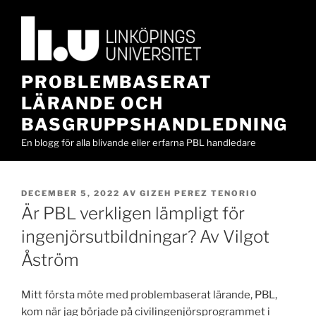
Hoppa
till
innehåll
PROBLEMBASERAT
LÄRANDE OCH
BASGRUPPSHANDLEDNING
En blogg för alla blivande eller erfarna PBL handledare
PUBLICERAT
DECEMBER 5, 2022
AV
GIZEH PEREZ TENORIO
Är PBL verkligen lämpligt för
ingenjörsutbildningar? Av Vilgot
Åström
Mitt första möte med problembaserat lärande, PBL,
kom när jag började på civilingenjörsprogrammet i