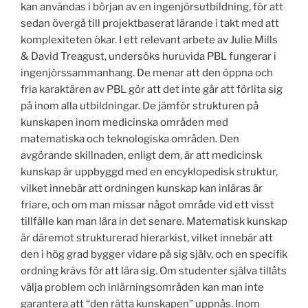
kan användas i början av en ingenjörsutbildning, för att
sedan övergå till projektbaserat lärande i takt med att
komplexiteten ökar. I ett relevant arbete av Julie Mills
& David Treagust, undersöks huruvida PBL fungerar i
ingenjörssammanhang. De menar att den öppna och
fria karaktären av PBL gör att det inte går att förlita sig
på inom alla utbildningar. De jämför strukturen på
kunskapen inom medicinska områden med
matematiska och teknologiska områden. Den
avgörande skillnaden, enligt dem, är att medicinsk
kunskap är uppbyggd med en encyklopedisk struktur,
vilket innebär att ordningen kunskap kan inläras är
friare, och om man missar något område vid ett visst
tillfälle kan man lära in det senare. Matematisk kunskap
är däremot strukturerad hierarkist, vilket innebär att
den i hög grad bygger vidare på sig själv, och en specifik
ordning krävs för att lära sig. Om studenter själva tillåts
välja problem och inlärningsområden kan man inte
garantera att “den rätta kunskapen” uppnås. Inom